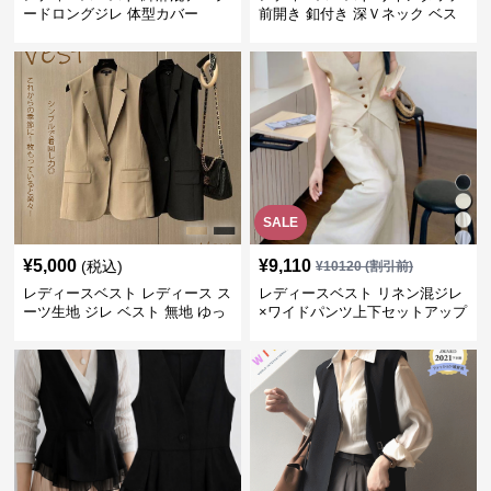
ードロングジレ 体型カバー
前開き 釦付き 深Ｖネック ベス
ト
SALE
¥
5,000
¥
9,110
(税込)
¥
10120
(割引前)
レディースベスト レディース ス
レディースベスト リネン混ジレ
ーツ生地 ジレ ベスト 無地 ゆっ
×ワイドパンツ上下セットアップ
たり