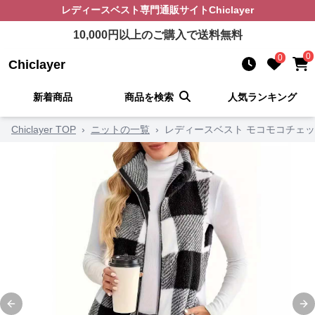
レディースベスト
専門通販サイト
Chiclayer
10,000
円以上のご購入で送料無料
0
0
Chiclayer
新着商品
商品を検索
人気ランキング
Chiclayer TOP
›
ニットの一覧
›
レディースベスト モコモコチェ
Previous slide
Ne