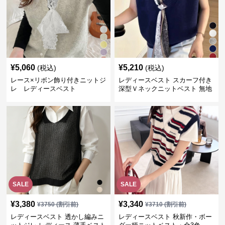
¥
5,060
¥
5,210
(税込)
(税込)
レース×リボン飾り付きニットジ
レディースベスト スカーフ付き
レ レディースベスト
深型Ｖネックニットベスト 無地
SALE
SALE
¥
3,380
¥
3,340
¥
3750
(割引前)
¥
3710
(割引前)
レディースベスト 透かし編みニ
レディースベスト 秋新作・ボー