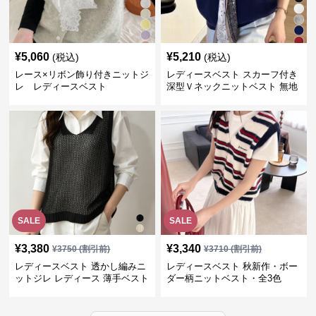
¥
5,060
¥
5,210
(税込)
(税込)
レース×リボン飾り付きニットジ
レディースベスト スカーフ付き
レ レディースベスト
深型Ｖネックニットベスト 無地
SALE
SALE
¥
3,380
¥
3,340
¥
3750
(割引前)
¥
3710
(割引前)
レディースベスト 透かし編みニ
レディースベスト 秋新作・ボー
ットジレ レディース 薄手ベスト
ダー柄ニットベスト・全3色