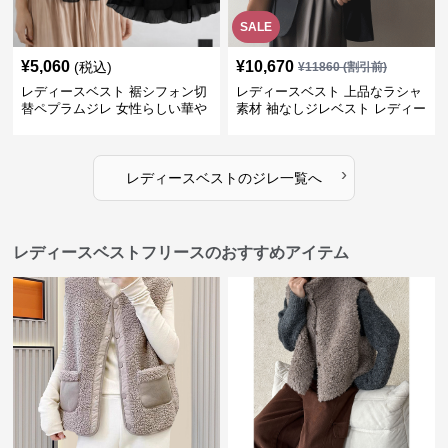
SALE
¥
5,060
¥
10,670
(税込)
¥
11860
(割引前)
レディースベスト 裾シフォン切
レディースベスト 上品なラシャ
替ペプラムジレ 女性らしい華や
素材 袖なしジレベスト レディー
かなジレベスト
ス
›
レディースベスト
の
ジレ
一覧へ
レディースベストフリースのおすすめアイテム