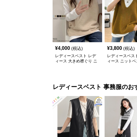
¥
4,000
¥
3,800
(税込)
(税込)
レディースベスト レデ
レディースベスト
ィース 大きめ襟ぐり ニ
ィース ニットベ
ットベスト 重ね着
ね着 Ｖネック 
レディースベスト
事務服
のお