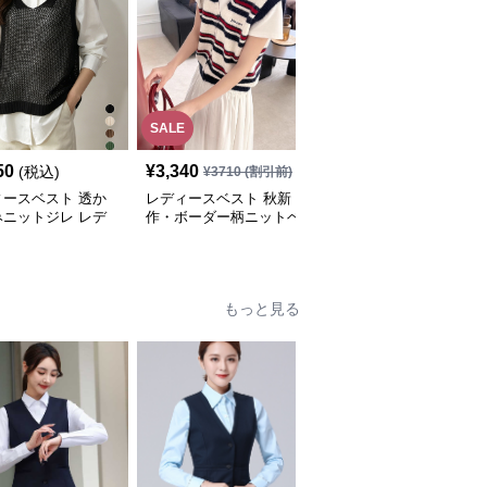
SALE
SALE
50
¥
3,340
¥
4,250
(税込)
¥
3710
(割引前)
¥
4720
(割引前)
ィースベスト 透か
レディースベスト 秋新
レディースベスト 裾フ
みニットジレ レデ
作・ボーダー柄ニットベ
リル付きニットベスト
 薄手ベスト
スト・全3色
レディース 重ね着チョ
ッキ
もっと見る