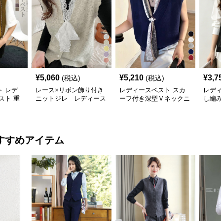
¥
5,060
¥
5,210
¥
3,7
(税込)
(税込)
 レデ
レース×リボン飾り付き
レディースベスト スカ
レデ
スト 重
ニットジレ レディース
ーフ付き深型Ｖネックニ
し編
ジレ
ベスト
ットベスト 無地
ィース
すすめアイテム