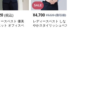
SALE
SALE
20
¥
4,700
¥
3,460
(税込)
¥
5220
(割引前)
¥
3840
(割引前)
ィースベスト 優美
レディースベスト しな
レディースベスト 細身
エット オフィスベ
やかスタイリッシュベス
シルエットのベストスー
ト
ツ