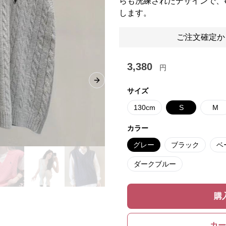
らも洗練されたデザインで、
します。
ご注文確定か
3,380
円
Next slide
サイズ
130cm
S
M
カラー
グレー
ブラック
ベ
ダークブルー
購
カー