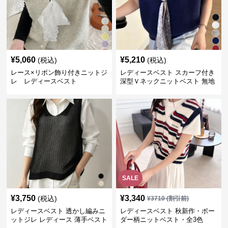
¥
5,060
¥
5,210
(税込)
(税込)
レース×リボン飾り付きニットジ
レディースベスト スカーフ付き
レ レディースベスト
深型Ｖネックニットベスト 無地
SALE
¥
3,750
¥
3,340
(税込)
¥
3710
(割引前)
レディースベスト 透かし編みニ
レディースベスト 秋新作・ボー
ットジレ レディース 薄手ベスト
ダー柄ニットベスト・全3色