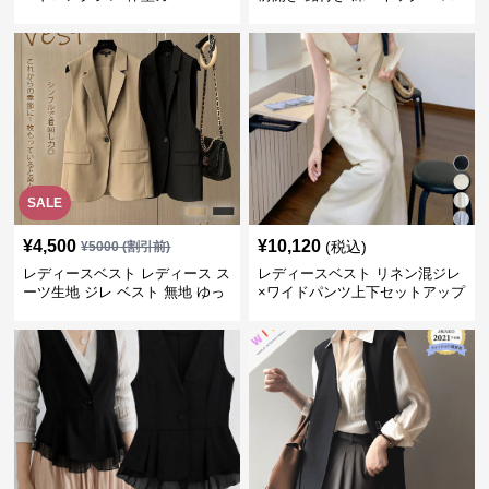
ト
SALE
¥
4,500
¥
10,120
(税込)
¥
5000
(割引前)
レディースベスト レディース ス
レディースベスト リネン混ジレ
ーツ生地 ジレ ベスト 無地 ゆっ
×ワイドパンツ上下セットアップ
たり