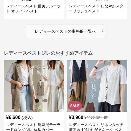
レディースベスト 優美シルエッ
レディースベスト しなやかスタ
ト オフィスベスト
イリッシュベスト
›
レディースベスト
の
事務服
一覧へ
レディースベストジレのおすすめアイテム
SALE
¥
6,600
¥
3,960
(税込)
¥
4400
(割引前)
レディースベスト 綿麻混テーラ
レディースベスト リネンタッチ
ードロングジレ 体型カバー
前開き 釦付き 深Ｖネック ベス