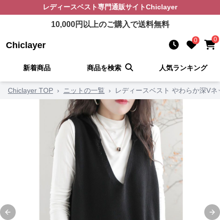
レディースベスト
専門通販サイト
Chiclayer
10,000
円以上のご購入で送料無料
0
0
Chiclayer
新着商品
商品を検索
人気ランキング
Chiclayer TOP
›
ニットの一覧
›
レディースベスト やわらか深Vネ
Previous slide
Ne