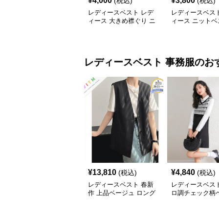
¥
4,000
¥
3,800
(税込)
(税込)
レディースベスト レデ
レディースベスト
ィース 大きめ襟ぐり ニ
ィース ニットベ
ットベスト 重ね着
ね着 Ｖネック 
レディースベスト
事務服
のお
¥
13,810
¥
4,840
(税込)
(税込)
レディースベスト 春新
レディースベスト
作 上品ベージュ ロング
ロ調チェック柄
丈ベスト レディース 袖
務服セット
なし 事務服