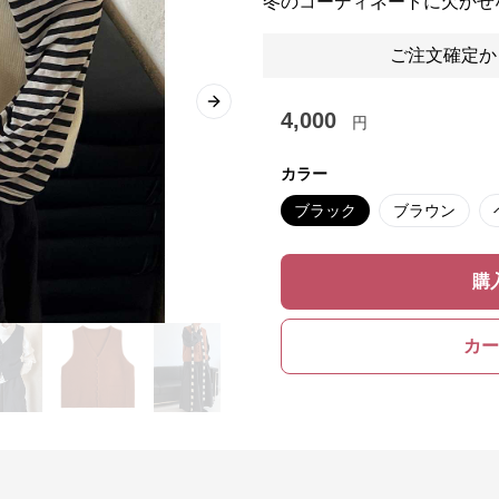
冬のコーディネートに欠かせ
ご注文確定か
Next slide
4,000
円
カラー
ブラック
ブラウン
購
カー