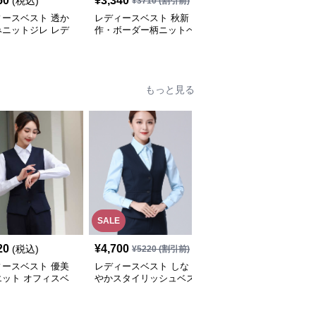
50
¥
3,340
¥
4,250
(税込)
¥
3710
(割引前)
¥
4720
(割引前)
ィースベスト 透か
レディースベスト 秋新
レディースベスト 裾フ
みニットジレ レデ
作・ボーダー柄ニットベ
リル付きニットベスト
 薄手ベスト
スト・全3色
レディース 重ね着チョ
ッキ
もっと見る
SALE
20
¥
4,700
¥
3,840
(税込)
(税込)
¥
5220
(割引前)
ィースベスト 優美
レディースベスト しな
レディースベスト 細身
エット オフィスベ
やかスタイリッシュベス
シルエットのベストスー
ト
ツ