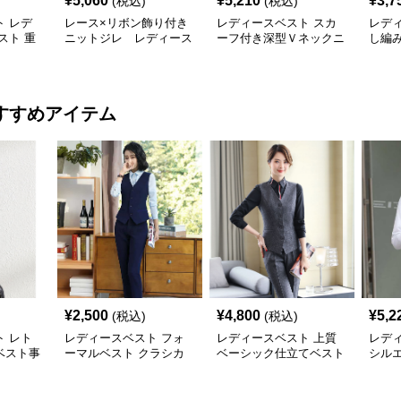
¥
5,060
¥
5,210
¥
3,7
(税込)
(税込)
 レデ
レース×リボン飾り付き
レディースベスト スカ
レデ
スト 重
ニットジレ レディース
ーフ付き深型Ｖネックニ
し編
ジレ
ベスト
ットベスト 無地
ィース
すすめアイテム
¥
2,500
¥
4,800
¥
5,2
(税込)
(税込)
 レト
レディースベスト フォ
レディースベスト 上質
レデ
ベスト事
ーマルベスト クラシカ
ベーシック仕立てベスト
シル
ルスタイル
スーツ
スト