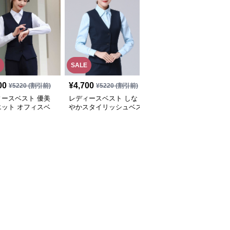
SALE
00
¥
4,700
¥
3,840
(税込)
¥
5220
(割引前)
¥
5220
(割引前)
ィースベスト 優美
レディースベスト しな
レディースベスト 細身
エット オフィスベ
やかスタイリッシュベス
シルエットのベストスー
ト
ツ