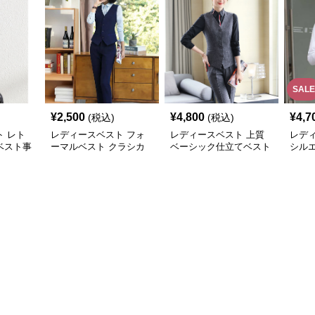
SALE
¥
2,500
¥
4,800
¥
4,7
(税込)
(税込)
 レト
レディースベスト フォ
レディースベスト 上質
レデ
ベスト事
ーマルベスト クラシカ
ベーシック仕立てベスト
シル
ルスタイル
スーツ
スト