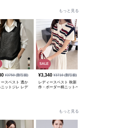
もっと見る
SALE
SALE
80
¥
3,340
¥
4,250
¥
3750
(割引前)
¥
3710
(割引前)
¥
4720
(割引前)
ィースベスト 透か
レディースベスト 秋新
レディースベスト 裾フ
みニットジレ レデ
作・ボーダー柄ニットベ
リル付きニットベスト
 薄手ベスト
スト・全3色
レディース 重ね着チョ
ッキ
もっと見る