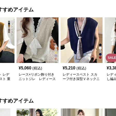
すすめアイテム
SALE
¥
5,060
¥
5,210
¥
3,3
(税込)
(税込)
 レデ
レース×リボン飾り付き
レディースベスト スカ
レデ
スト 重
ニットジレ レディース
ーフ付き深型Ｖネックニ
し編
ジレ
ベスト
ットベスト 無地
ィース
すすめアイテム