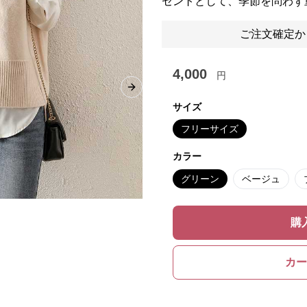
セントとして、季節を問わず
ご注文確定か
4,000
円
Next slide
サイズ
フリーサイズ
カラー
グリーン
ベージュ
購
カー