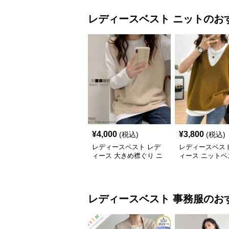
レディースベスト
ニット
のお
¥
4,000
¥
3,800
(税込)
(税込)
レディースベスト レデ
レディースベスト
ィース 大きめ襟ぐり ニ
ィース ニットベ
ットベスト 重ね着
ね着 Ｖネック 
レディースベスト
事務服
のお