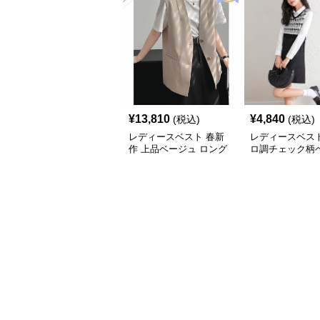
¥
13,810
¥
4,840
(税込)
(税込)
レディースベスト 春新
レディースベスト
作 上品ベージュ ロング
ロ調チェック柄
丈ベスト レディース 袖
務服セット
なし 事務服