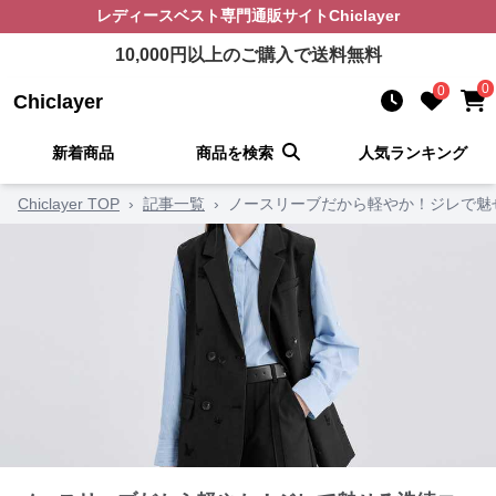
レディースベスト
専門通販サイト
Chiclayer
10,000
円以上のご購入で送料無料
0
0
Chiclayer
新着商品
商品を検索
人気ランキング
Chiclayer TOP
›
記事一覧
›
ノースリーブだから軽やか！ジレで魅