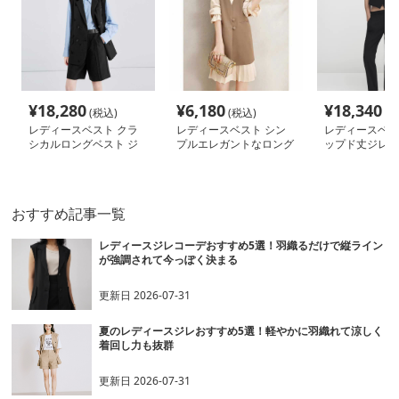
¥
18,280
¥
6,180
¥
18,340
(税込)
(税込)
(税
レディースベスト クラ
レディースベスト シン
レディースベス
シカルロングベスト ジ
プルエレガントなロング
ップド丈ジレベ
レ
ベスト
おすすめ記事一覧
レディースジレコーデおすすめ5選！羽織るだけで縦ライン
が強調されて今っぽく決まる
更新日
2026-07-31
夏のレディースジレおすすめ5選！軽やかに羽織れて涼しく
着回し力も抜群
更新日
2026-07-31