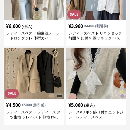
SALE
¥
6,600
¥
3,960
(税込)
¥
4400
(割引前)
レディースベスト 綿麻混テーラ
レディースベスト リネンタッチ
ードロングジレ 体型カバー
前開き 釦付き 深Ｖネック ベス
ト
SALE
¥
4,500
¥
5,060
¥
5000
(割引前)
(税込)
レディースベスト レディース ス
レース×リボン飾り付きニットジ
ーツ生地 ジレ ベスト 無地 ゆっ
レ レディースベスト
たり