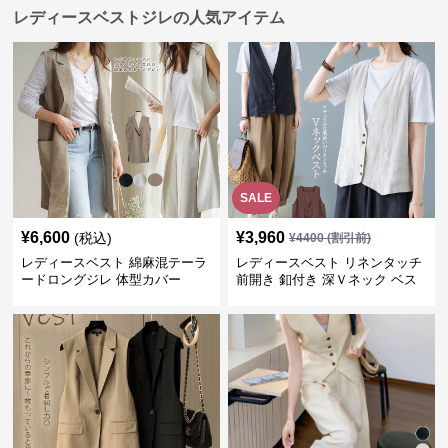
レディースベストジレの人気アイテム
SALE
¥
6,600
¥
3,960
(税込)
¥
4400
(割引前)
レディースベスト 綿麻混テーラ
レディースベスト リネンタッチ
ードロングジレ 体型カバー
前開き 釦付き 深Ｖネック ベス
ト