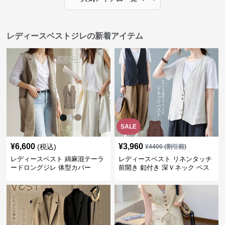
レディースベストジレの新着アイテム
SALE
¥
6,600
¥
3,960
(税込)
¥
4400
(割引前)
レディースベスト 綿麻混テーラ
レディースベスト リネンタッチ
ードロングジレ 体型カバー
前開き 釦付き 深Ｖネック ベス
ト