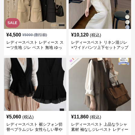
SALE
¥
4,500
¥
10,120
(税込)
¥
5000
(割引前)
レディースベスト レディース ス
レディースベスト リネン混ジレ
ーツ生地 ジレ ベスト 無地 ゆっ
×ワイドパンツ上下セットアップ
たり
¥
5,060
¥
11,860
(税込)
(税込)
レディースベスト 裾シフォン切
レディースベスト 上品なラシャ
替ペプラムジレ 女性らしい華や
素材 袖なしジレベスト レディー
かなジレベスト
ス