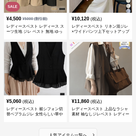
SALE
¥
4,500
¥
10,120
(税込)
¥
5000
(割引前)
レディースベスト レディース ス
レディースベスト リネン混ジレ
ーツ生地 ジレ ベスト 無地 ゆっ
×ワイドパンツ上下セットアップ
たり
¥
5,060
¥
11,860
(税込)
(税込)
レディースベスト 裾シフォン切
レディースベスト 上品なラシャ
替ペプラムジレ 女性らしい華や
素材 袖なしジレベスト レディー
かなジレベスト
ス
›
人気アイテム一覧へ