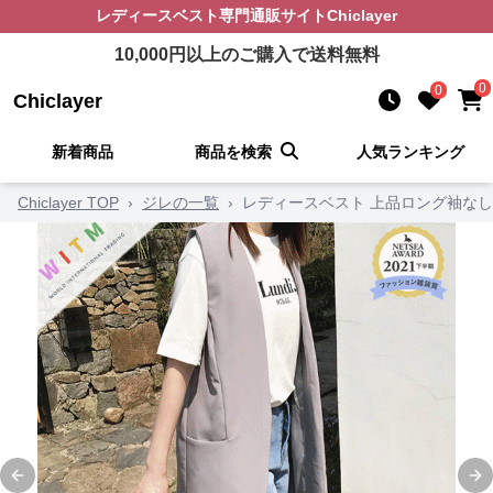
レディースベスト
専門通販サイト
Chiclayer
10,000
円以上のご購入で送料無料
0
0
Chiclayer
新着商品
商品を検索
人気ランキング
Chiclayer TOP
›
ジレの一覧
›
レディースベスト 上品ロング袖なし
Previous slide
Ne