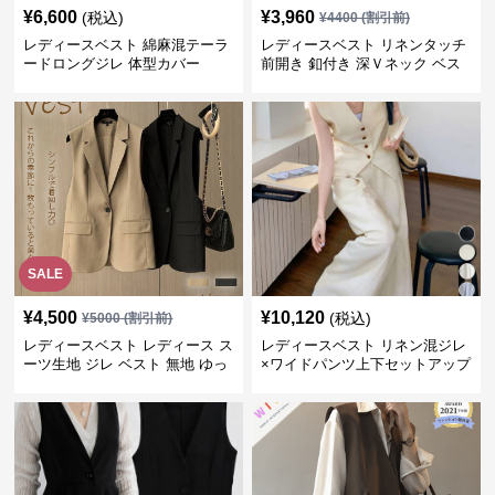
¥
6,600
¥
3,960
(税込)
¥
4400
(割引前)
レディースベスト 綿麻混テーラ
レディースベスト リネンタッチ
ードロングジレ 体型カバー
前開き 釦付き 深Ｖネック ベス
ト
SALE
¥
4,500
¥
10,120
(税込)
¥
5000
(割引前)
レディースベスト レディース ス
レディースベスト リネン混ジレ
ーツ生地 ジレ ベスト 無地 ゆっ
×ワイドパンツ上下セットアップ
たり