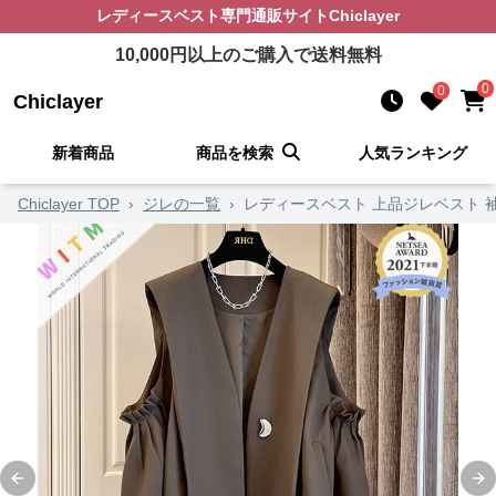
レディースベスト
専門通販サイト
Chiclayer
10,000
円以上のご購入で送料無料
0
0
Chiclayer
新着商品
商品を検索
人気ランキング
Chiclayer TOP
›
ジレの一覧
›
レディースベスト 上品ジレベスト 袖
Previous slide
Ne