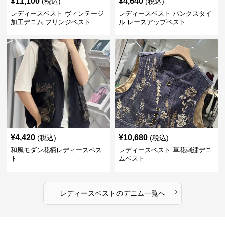
¥
11,100
¥
4,640
(税込)
(税込)
レディースベスト ヴィンテージ
レディースベスト パンクスタイ
加工デニム フリンジベスト
ル レースアップベスト
¥
4,420
¥
10,680
(税込)
(税込)
和風モダン花柄レディースベス
レディースベスト 草花刺繍デニ
ト
ムベスト
›
レディースベスト
の
デニム
一覧へ