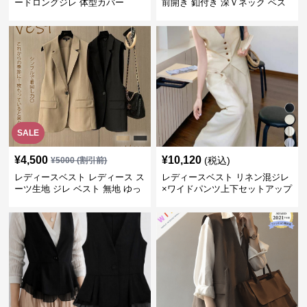
ードロングジレ 体型カバー
前開き 釦付き 深Ｖネック ベス
ト
SALE
¥
4,500
¥
10,120
(税込)
¥
5000
(割引前)
レディースベスト レディース ス
レディースベスト リネン混ジレ
ーツ生地 ジレ ベスト 無地 ゆっ
×ワイドパンツ上下セットアップ
たり