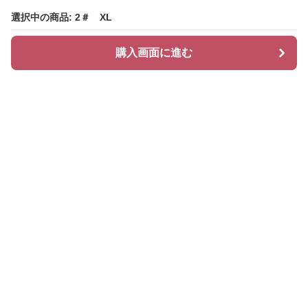
選択中の商品: 2＃ XL
選択中の商品: 2＃ XL
購入画面に進む
購入画面に進む
Chiclayer
について
会社概要
利用規約